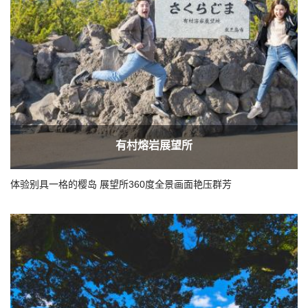
有村熔岩展望所
体验别具一格的樱岛 展望所360度全景画面艳压群芳