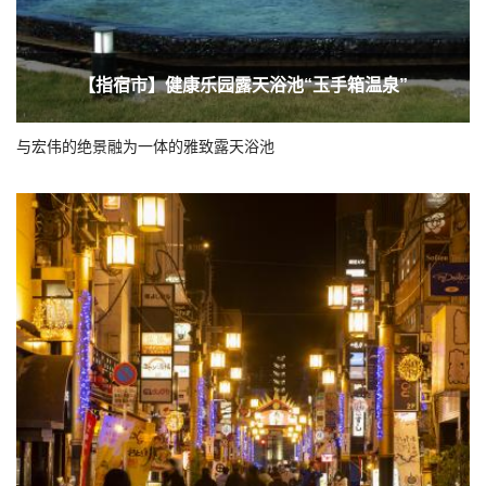
【指宿市】健康乐园露天浴池“玉手箱温泉”
与宏伟的绝景融为一体的雅致露天浴池