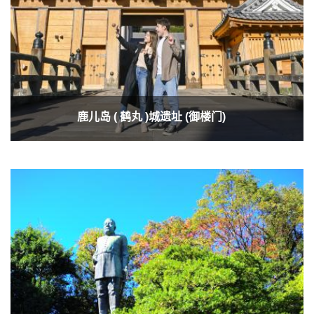
鹿儿岛 ( 鹤丸 )城遗址 (御楼门)