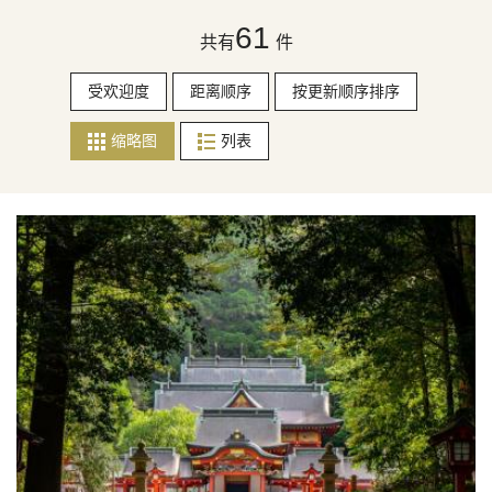
61
共有
件
受欢迎度
距离顺序
按更新顺序排序
缩略图
列表