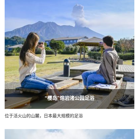
“樱岛”熔岩渚公园足浴
位于活火山的山麓，日本最大规模的足浴