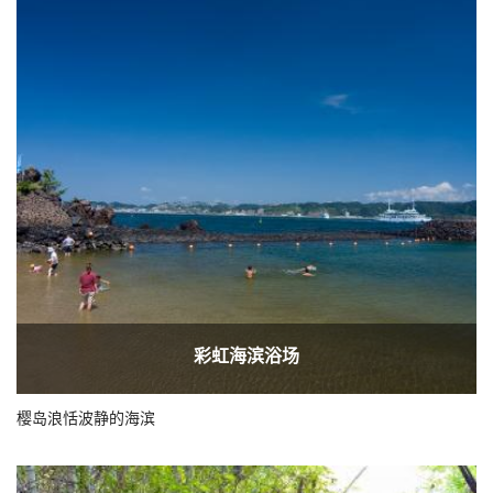
彩虹海滨浴场
樱岛浪恬波静的海滨