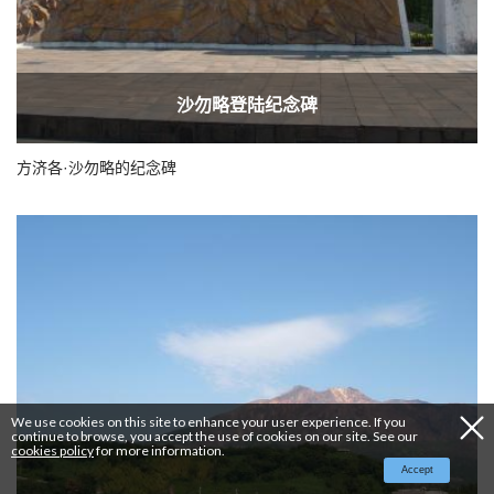
沙勿略登陆纪念碑
方济各·沙勿略的纪念碑
We use cookies on this site to enhance your user experience. If you
continue to browse, you accept the use of cookies on our site. See our
cookies policy
for more information.
Accept