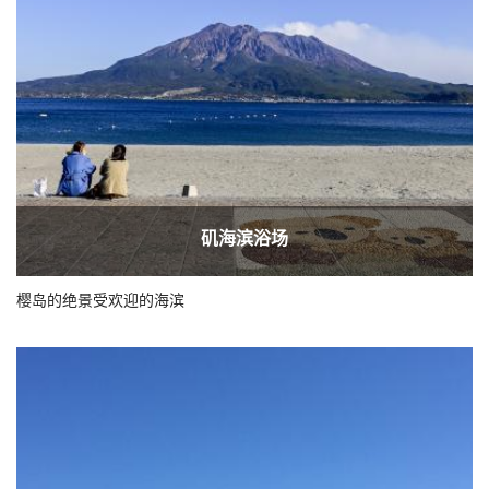
矶海滨浴场
樱岛的绝景受欢迎的海滨