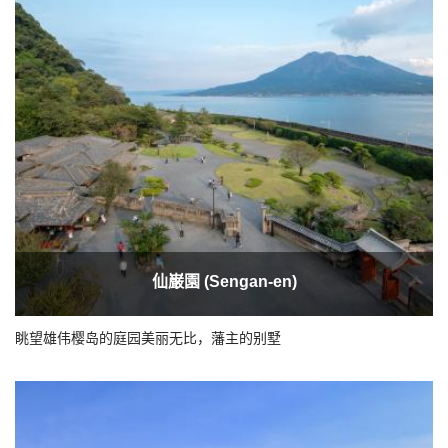
仙巌園 (Sengan-en)
眺望雄伟樱岛的庭园美丽无比，藩主的别墅