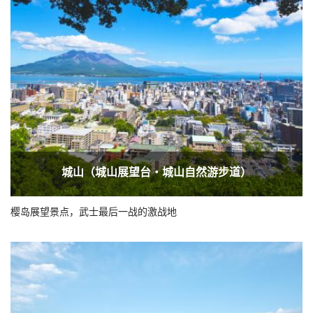
城山（城山展望台・城山自然游步道）
樱岛展望景点，武士最后一战的激战地