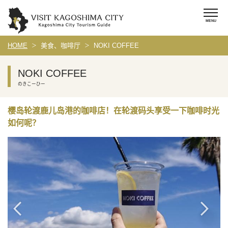
HOME
美食、咖啡厅
NOKI COFFEE
NOKI COFFEE
のきこーひー
樱岛轮渡鹿儿岛港的咖啡店！在轮渡码头享受一下咖啡时光
如何呢？