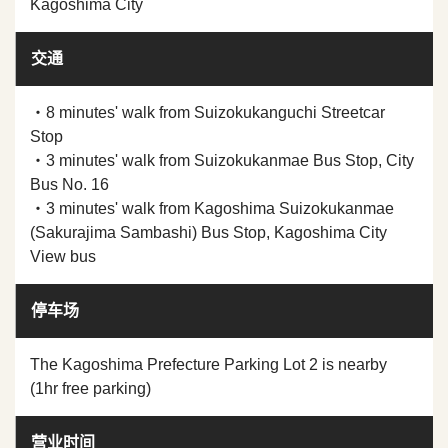
Kagoshima City
交通
・8 minutes' walk from Suizokukanguchi Streetcar
Stop
・3 minutes' walk from Suizokukanmae Bus Stop, City
Bus No. 16
・3 minutes' walk from Kagoshima Suizokukanmae
(Sakurajima Sambashi) Bus Stop, Kagoshima City
View bus
停车场
The Kagoshima Prefecture Parking Lot 2 is nearby
(1hr free parking)
营业时间