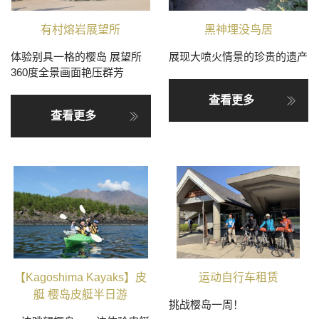
有村熔岩展望所
黑神埋没鸟居
体验别具一格的樱岛 展望所
展现大喷火情景的珍贵的遗产
360度全景画面艳压群芳
查看更多
查看更多
【Kagoshima Kayaks】皮
运动自行车租赁
艇 樱岛皮艇半日游
挑战樱岛一周！