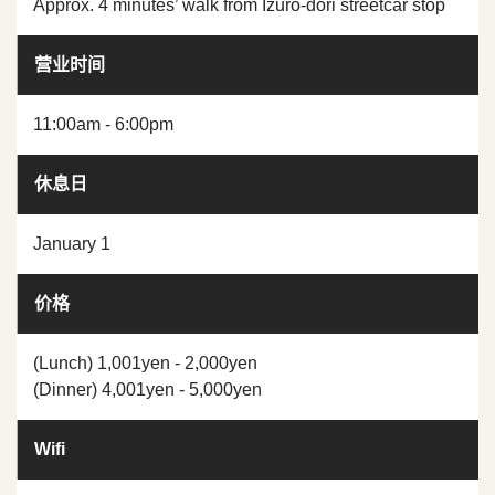
Approx. 4 minutes’ walk from Izuro-dori streetcar stop
营业时间
11:00am - 6:00pm
休息日
January 1
价格
(Lunch) 1,001yen - 2,000yen
(Dinner) 4,001yen - 5,000yen
Wifi