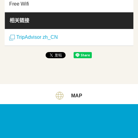
Free Wifi
相关链接
TripAdvisor zh_CN
MAP