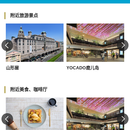
附近旅游景点
山形屋
YOCADO鹿儿岛
G
附近美食、咖啡厅