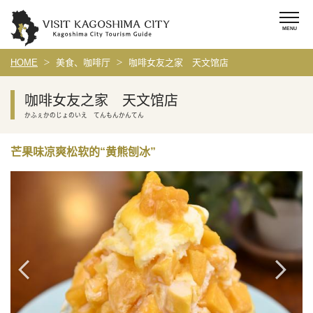
HOME
美食、咖啡厅
咖啡女友之家 天文馆店
咖啡女友之家 天文馆店
かふぇかのじょのいえ てんもんかんてん
芒果味凉爽松软的“黄熊刨冰”