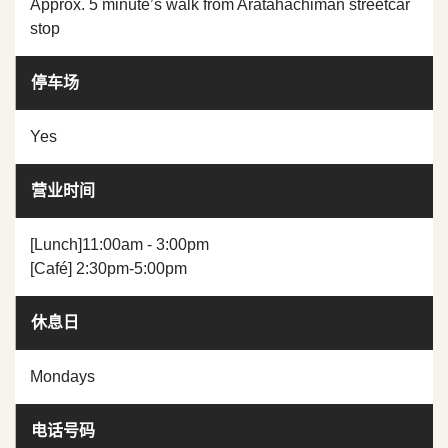
Approx. 5 minute’s walk from Aratahachiman streetcar
stop
停车场
Yes
营业时间
[Lunch]11:00am - 3:00pm
[Café] 2:30pm-5:00pm
休息日
Mondays
电话号码