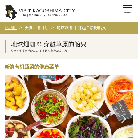
HOME
美食、咖啡厅
地球畑咖啡 穿越草原的船只
地球畑咖啡 穿越草原的船只
ちきゅうばたけかふぇ そうげんをわたるふね
新鲜有机蔬菜的健康菜单