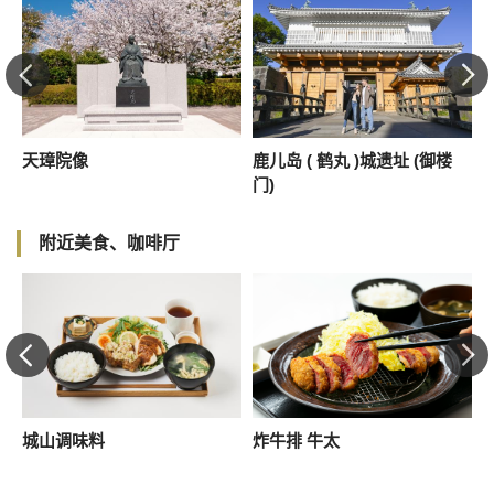
天璋院像
鹿儿岛 ( 鹤丸 )城遗址 (御楼
门)
附近美食、咖啡厅
城山调味料
炸牛排 牛太