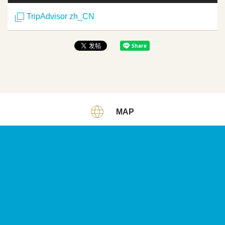
TripAdvisor zh_CN
MAP