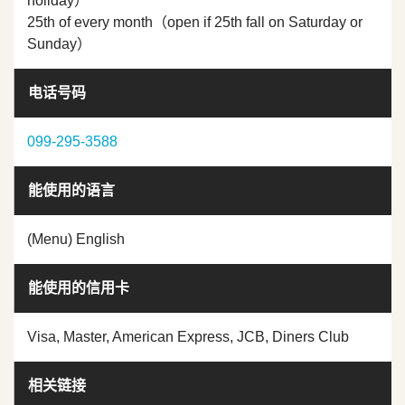
holiday）
25th of every month（open if 25th fall on Saturday or
Sunday）
电话号码
099-295-3588
能使用的语言
(Menu) English
能使用的信用卡
Visa, Master, American Express, JCB, Diners Club
相关链接