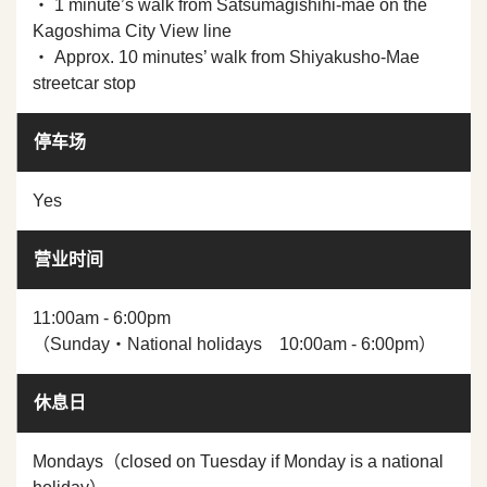
・ 1 minute’s walk from Satsumagishihi-mae on the
Kagoshima City View line
・ Approx. 10 minutes’ walk from Shiyakusho-Mae
streetcar stop
停车场
Yes
营业时间
11:00am - 6:00pm
（Sunday・National holidays 10:00am - 6:00pm）
休息日
Mondays（closed on Tuesday if Monday is a national