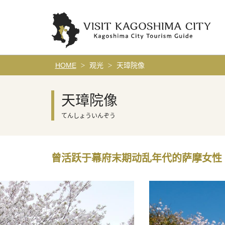
HOME
观光
天璋院像
天璋院像
てんしょういんぞう
曾活跃于幕府末期动乱年代的萨摩女性