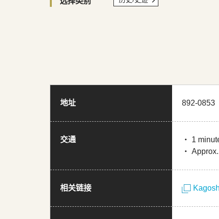
选择类别
地址
892-0
交通
・ 1 minute
・ Approx. 
相关链接
Kagosh