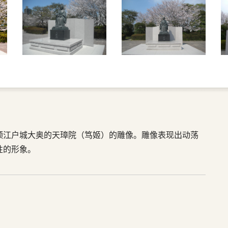
领江户城大奥的天璋院（笃姬）的雕像。雕像表现出动荡
性的形象。