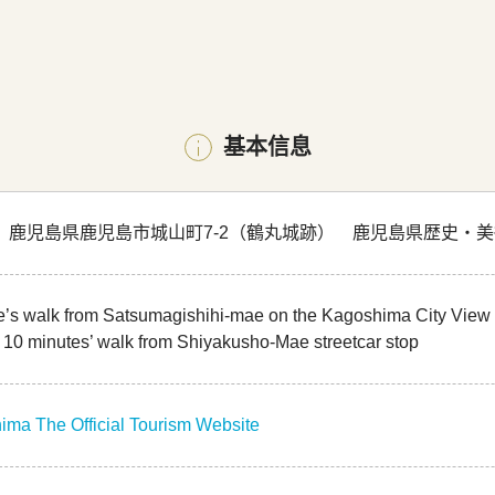
基本信息
853 鹿児島県鹿児島市城山町7-2（鶴丸城跡） 鹿児島県歴史
’s walk from Satsumagishihi-mae on the Kagoshima City View 
10 minutes’ walk from Shiyakusho-Mae streetcar stop
ima The Official Tourism Website