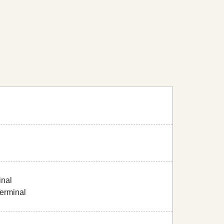
inal
Terminal