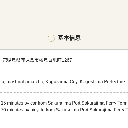
基本信息
11 鹿児島県鹿児島市桜島白浜町1267
rajimashirahama-cho, Kagoshima City, Kagoshima Prefecture
15 minutes by car from Sakurajima Port Sakurajima Ferry Term
70 minutes by bicycle from Sakurajima Port Sakurajima Ferry 