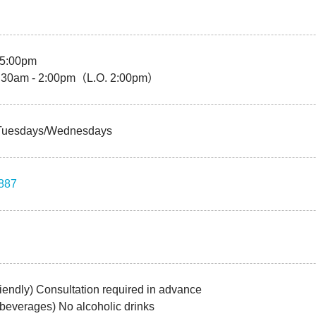
 5:00pm
1:30am - 2:00pm（L.O. 2:00pm）
Tuesdays/Wednesdays
887
n
iendly) Consultation required in advance
 beverages) No alcoholic drinks