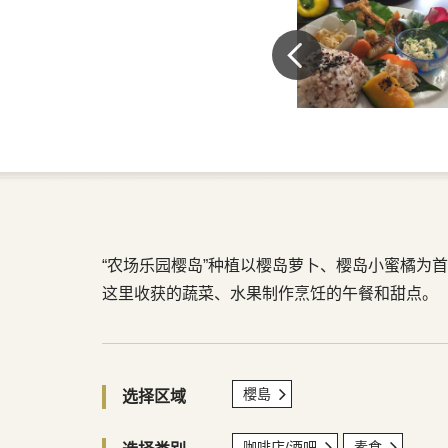
“农场乐园樱岛”种植以樱岛萝卜、樱岛小蜜橘为首的有
这里收获的蔬菜、水果制作烹饪的午餐和甜点。
櫻島
选择区域
咖啡店/酒吧
素食