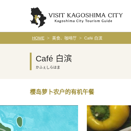
HOME
美食、咖啡厅
Café 白滨
Café 白滨
かふぇしらはま
樱岛萝卜农户的有机午餐