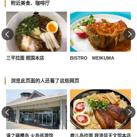
附近美食、咖啡厅
三平拉面 照国本店
BISTRO MEIKUMA
浏览此页面的人还看了这些网页
道之驿樱岛 火岛巡游馆
鹿儿岛拉面 我流风天文馆本店
K