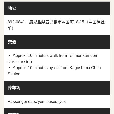
地址
892-0841 鹿児島県鹿児島市照国町18-15（照国神社
前）
交通
・ Approx. 10 minute’s walk from Tenmonkan-dori
streetcar stop
・ Approx. 10 minutes by car from Kagoshima Chuo
Station
停车场
Passenger cars: yes; buses: yes