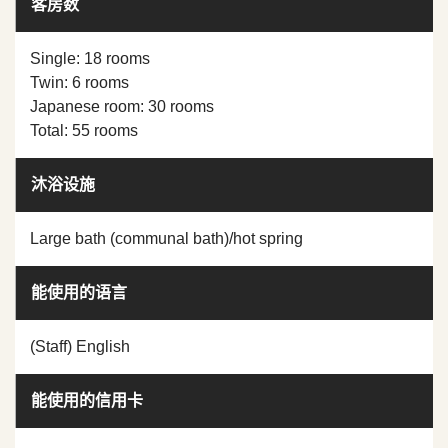
客房数
Single: 18 rooms
Twin: 6 rooms
Japanese room: 30 rooms
Total: 55 rooms
沐浴设施
Large bath (communal bath)/hot spring
能使用的语言
(Staff) English
能使用的信用卡