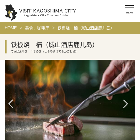
HOME
美食、咖啡厅
铁板烧 楠（城山酒店鹿儿岛）
铁板烧 楠（城山酒店鹿儿岛）
てっぱんやき くすのき（しろやまほてるかごしま）