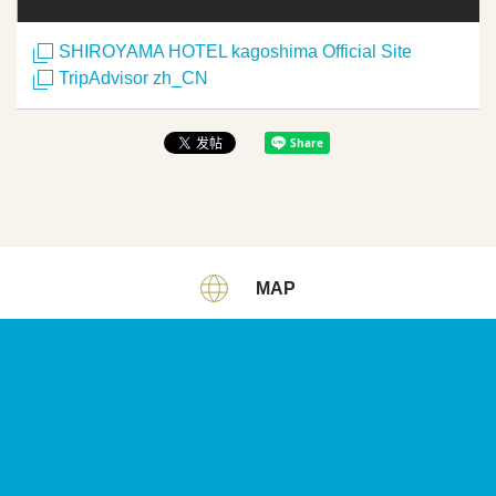
SHIROYAMA HOTEL kagoshima Official Site
TripAdvisor zh_CN
MAP