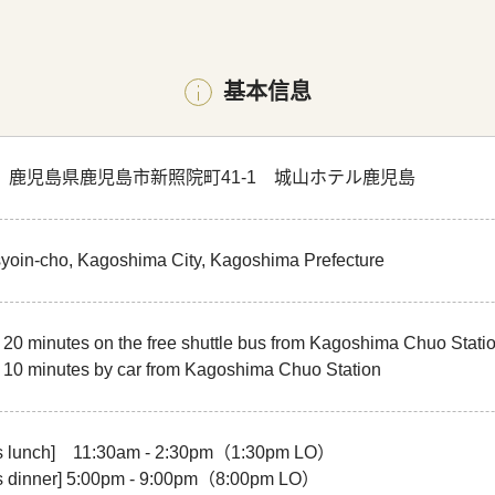
基本信息
586 鹿児島県鹿児島市新照院町41-1 城山ホテル鹿児島
yoin-cho, Kagoshima City, Kagoshima Prefecture
20 minutes on the free shuttle bus from Kagoshima Chuo Stati
 10 minutes by car from Kagoshima Chuo Station
s lunch] 11:30am - 2:30pm（1:30pm LO）
 dinner] 5:00pm - 9:00pm（8:00pm LO）