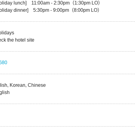
holiday lunch] 11:00am - 2:30pm（1:30pm LO）
holiday dinner] 5:30pm - 9:00pm（8:00pm LO）
olidays
ck the hotel site
680
glish, Korean, Chinese
glish
n