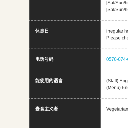
[Sat/Sun/
[Sat/Sun/
休息日
irregular h
Please che
电话号码
0570-074-
能使用的语言
(Staff) En
(Menu) En
素食主义者
Vegetaria