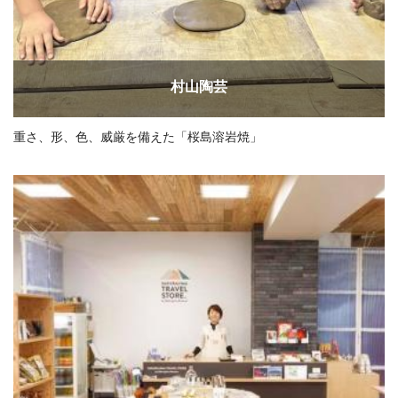
村山陶芸
重さ、形、色、威厳を備えた「桜島溶岩焼」