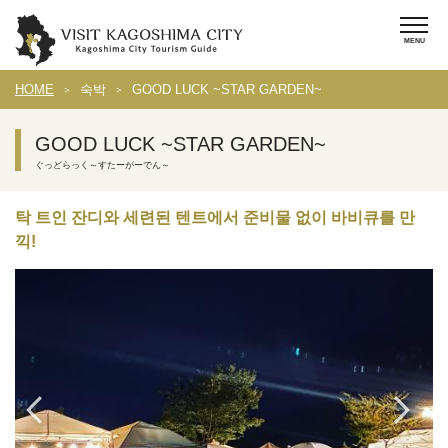
HOME
숙박
GOOD LUCK ~STAR GARDEN~
GOOD LUCK ~STAR GARDEN~
ぐっどらっく～すたーがーでん～
탁 트인 잔디와 세련된 텐트에서 준비물 없이 바비큐를 만
끽!