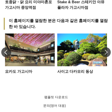
토종닭・닭 요리 미야마혼포
Stake & Beer 스테키안 아뮤
가고시마 중앙역점
플라자 가고시마점
이 홈페이지를 열람한 분은 다음과 같은 홈페이지를 열람
한 바 있습니다.
념
요카도 가고시마
사이고 다카모리 동상
팸플릿 다운로드
문의(영어 대응)