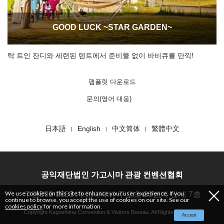
GOOD LUCK ~STAR GARDEN~
탁 트인 잔디와 세련된 텐트에서 준비물 없이 바비큐를 만끽!
팸플릿 다운로드
문의(영어 대응)
日本語
English
中文简体
繁體中文
공익재단법인 가고시마 관광 컨벤션협회
We use cookies on this site to enhance your user experience. If you
우편890-0053 가고시마시 주오초 10번지 캰세 7층
continue to browse, you accept the use of cookies on our site. See our
cookies policy
for more information.
Copyright Kagoshima Convention & Visitors Bureau. All Rights Reserved.
Accept