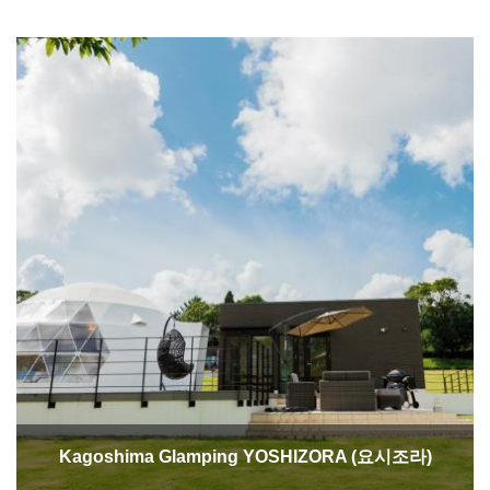
Kagoshima Glamping YOSHIZORA (요시조라)