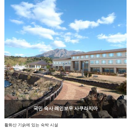
국민 숙사 레인보우 사쿠라지마
활화산 기슭에 있는 숙박 시설