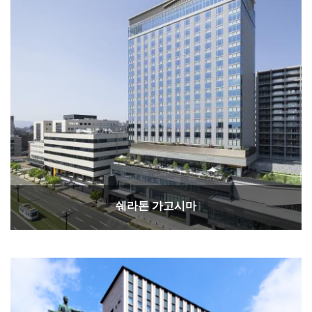
쉐라톤 가고시마