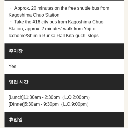
・ Approx. 20 minutes on the free shuttle bus from
Kagoshima Chuo Station
・ Take the #16 city bus from Kagoshima Chuo
Station; approx. 2 minutes’ walk from Yojiro
Icchome/Shimin Bunka Hall Kita-guchi stops
주차장
Yes
영업 시간
[Lunch]11:30am - 2:30pm（L.O.2:00pm）
[Dinner]5:30am - 9:30pm（L.O.9:00pm）
휴업일