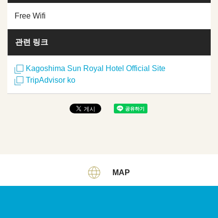
Free Wifi
관련 링크
Kagoshima Sun Royal Hotel Official Site
TripAdvisor ko
MAP