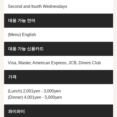
Second and fourth Wednesdays
대응 가능 언어
(Menu) English
대응 가능 신용카드
Visa, Master, American Express, JCB, Diners Club
가격
(Lunch) 2,001yen - 3,000yen
(Dinner) 4,001yen - 5,000yen
와이파이