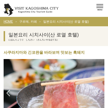
HOME
구르메, 카페
일본요리 시치사이(산 로열 호텔)
일본요리 시치사이(산 로열 호텔)
にほんりょうり しちさい （さんろいやるほてる）
사쿠라지마와 긴코완을 바라보며 맛보는 흑돼지