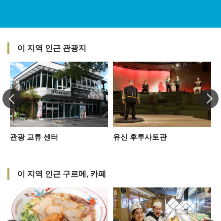
이 지역 인근 관광지
관광 교류 센터
유신 후루사토관
칸
이 지역 인근 구르메, 카페