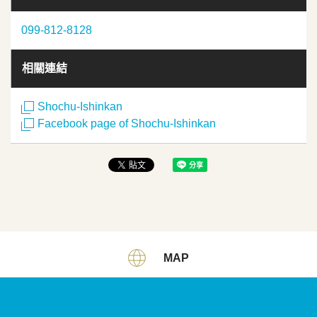
099-812-8128
相關連結
Shochu-Ishinkan
Facebook page of Shochu-Ishinkan
MAP