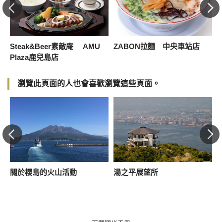
Steak&Beer素敵庵 AMU
ZABON拉麵 中央車站店
Plaza鹿兒島店
瀏覽此頁面的人也會喜歡瀏覽這些頁面。
小
關於櫻島的火山活動
湯之平展望所