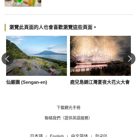
瀏覽此頁面的人也會喜歡瀏覽這些頁面。
仙巌園 (Sengan-en)
鹿兒島錦江灣夏夜大花火大會
A
下載觀光手冊
聯絡我們（提供英語服務）
日本語
English
中文简体
한국어