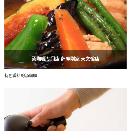
汤咖喱专门店 萨摩刚家 天文馆店
特色香料的汤咖喱