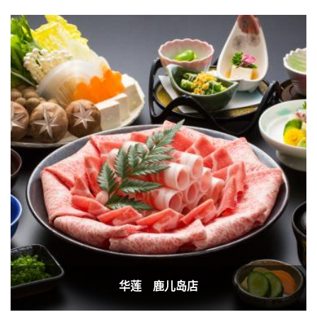
华莲 鹿儿岛店