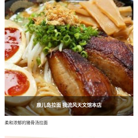
鹿儿岛拉面 我流风天文馆本店
柔和浓郁的猪骨汤拉面