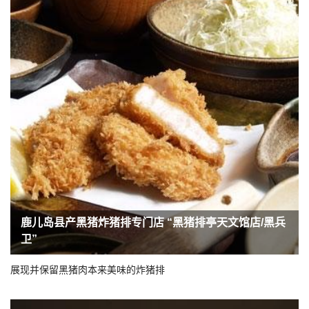
鹿儿岛县产黑猪炸猪排专门店 “黑猪排亭天文馆店/黑兵
卫”
展现并保留黑猪肉本来美味的炸猪排