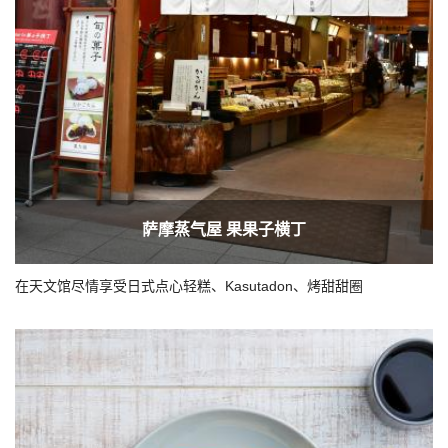
萨摩蒸气屋 果果子横丁
在天文馆尽情享受日式点心轻糕、Kasutadon、烤甜甜圈