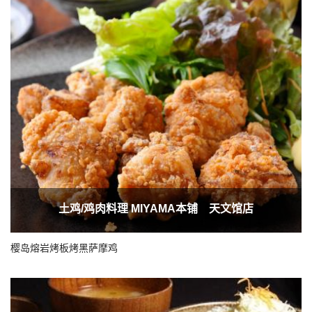
土鸡/鸡肉料理 MIYAMA本铺 天文馆店
樱岛熔岩烤板烤黑萨摩鸡