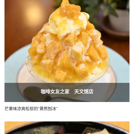
咖啡女友之家 天文馆店
芒果味凉爽松软的“黄熊刨冰”