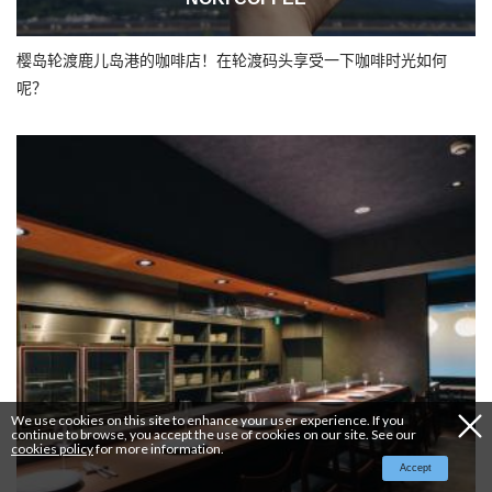
樱岛轮渡鹿儿岛港的咖啡店！在轮渡码头享受一下咖啡时光如何
呢？
We use cookies on this site to enhance your user experience. If you
continue to browse, you accept the use of cookies on our site. See our
cookies policy
for more information.
Accept