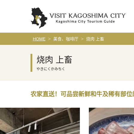
HOME
美食、咖啡厅
烧肉 上畜
烧肉 上畜
やきにくかみちく
农家直送！可品尝新鲜和牛及稀有部位