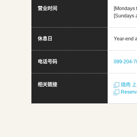
营业时间
[Mondays t
[Sundays 
休息日
Year-end 
电话号码
099-204-7
相关链接
烧肉 
Reserv