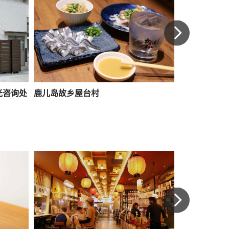
光咨询处
鹿儿岛故乡屋台村
Amu Plaza