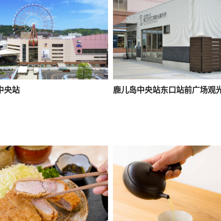
中央站
鹿儿岛中央站东口站前广场观