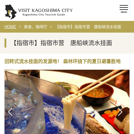
HOME
美食、咖啡厅
【指宿市】指宿市营 唐船峡流水挂面
【指宿市】指宿市营 唐船峡流水挂面
回转式流水挂面的发源地！ 森林环绕下的夏日避暑胜地