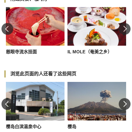
黑
慈眼寺流水挂面
IL MOLE（奄美之乡）
浏览此页面的人还看了这些网页
樱岛白滨温泉中心
樱岛