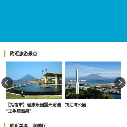
附近旅游景点
文
【指宿市】健康乐园露天浴池
锦江湾公园
“玉手箱温泉”
附近美食、咖啡厅