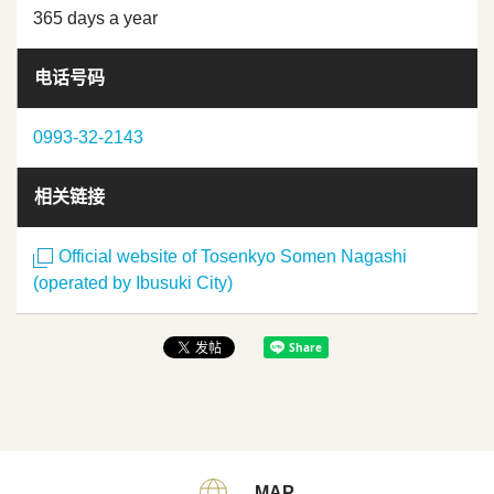
365 days a year
电话号码
0993-32-2143
相关链接
Official website of Tosenkyo Somen Nagashi
(operated by Ibusuki City)
MAP