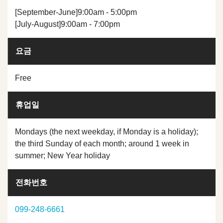
[September-June]9:00am - 5:00pm
[July-August]9:00am - 7:00pm
요금
Free
휴업일
Mondays (the next weekday, if Monday is a holiday);
the third Sunday of each month; around 1 week in
summer; New Year holiday
전화번호
099-248-6661