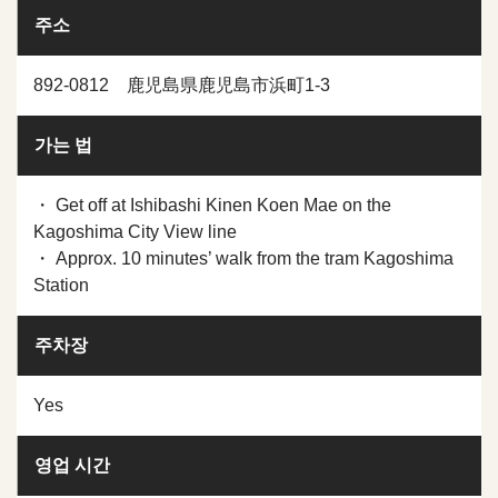
주소
892-0812 鹿児島県鹿児島市浜町1-3
가는 법
・ Get off at Ishibashi Kinen Koen Mae on the
Kagoshima City View line
・ Approx. 10 minutes’ walk from the tram Kagoshima
Station
주차장
Yes
영업 시간