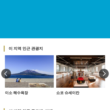
이 지역 인근 관광지
공
이소 해수욕장
쇼코 슈세이칸