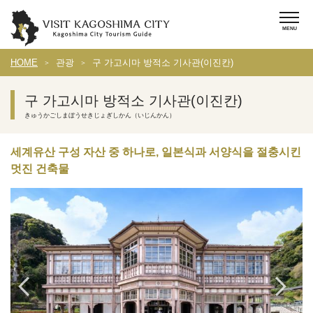
HOME
관광
구 가고시마 방적소 기사관(이진칸)
구 가고시마 방적소 기사관(이진칸)
きゅうかごしまぼうせきじょぎしかん（いじんかん）
세계유산 구성 자산 중 하나로, 일본식과 서양식을 절충시킨
멋진 건축물