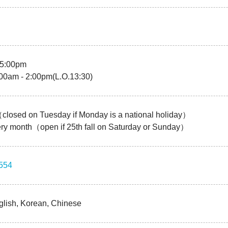
 5:00pm
00am - 2:00pm(L.O.13:30)
losed on Tuesday if Monday is a national holiday）
ery month（open if 25th fall on Saturday or Sunday）
554
glish, Korean, Chinese