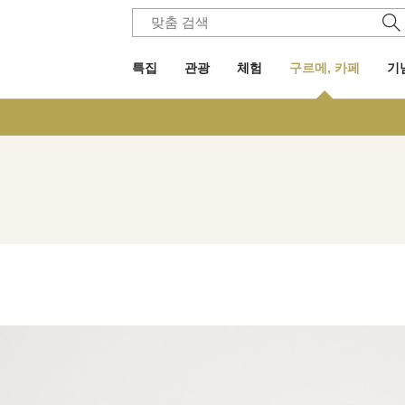
특집
관광
체험
구르메, 카페
기