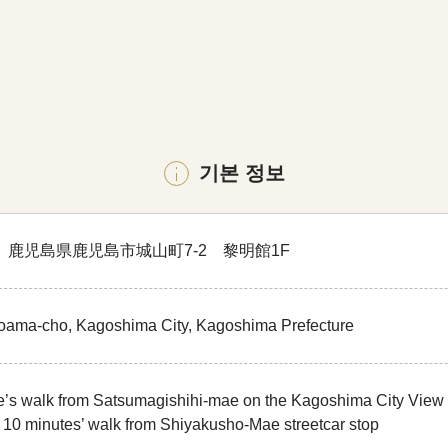
기본 정보
53 鹿児島県鹿児島市城山町7-2 黎明館1F
yoama-cho, Kagoshima City, Kagoshima Prefecture
’s walk from Satsumagishihi-mae on the Kagoshima City View 
10 minutes’ walk from Shiyakusho-Mae streetcar stop