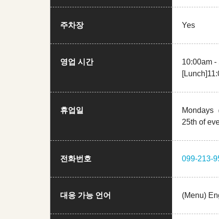
주차장
Yes
영업 시간
10:00am -
[Lunch]11:
휴업일
Mondays（c
25th of ev
전화번호
099-213-9
대응 가능 언어
(Menu) En