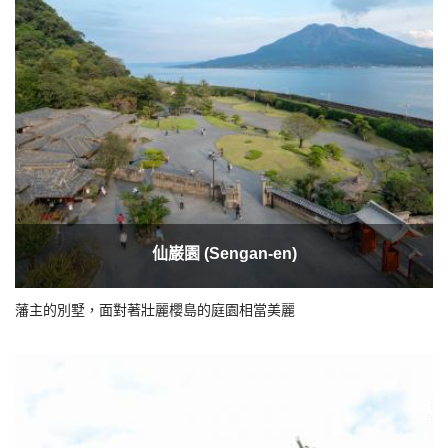
仙巌園 (Sengan-en)
藩主的別墅，面對著壯麗櫻島的庭園相當美麗