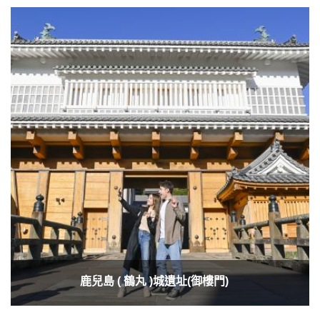
鹿兒島 ( 鶴丸 )城遺址(御樓門)