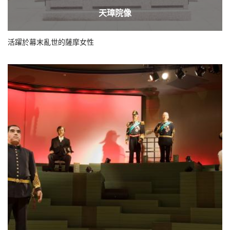
天璋院像
活躍於幕末亂世的薩摩女性