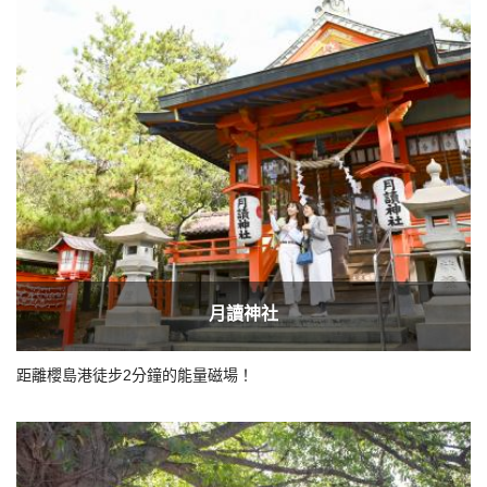
月讀神社
距離櫻島港徒步2分鐘的能量磁場！