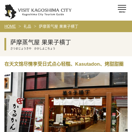
HOME
礼品
萨摩蒸气屋 果果子横丁
萨摩蒸气屋 果果子横丁
さつまじょうきや かかしよこちょう
在天文馆尽情享受日式点心轻糕、Kasutadon、烤甜甜圈