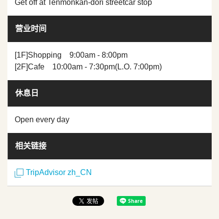
Get off at Tenmonkan-dori streetcar stop
营业时间
[1F]Shopping 9:00am - 8:00pm
[2F]Cafe 10:00am - 7:30pm(L.O. 7:00pm)
休息日
Open every day
相关链接
TripAdvisor zh_CN