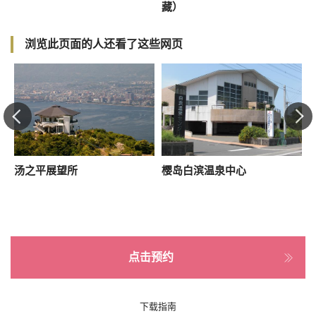
藏）
浏览此页面的人还看了这些网页
汤之平展望所
樱岛白滨温泉中心
T
点击预约
下载指南