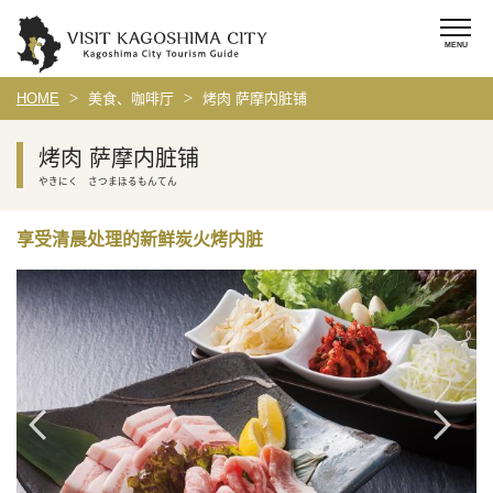
HOME
美食、咖啡厅
烤肉 萨摩内脏铺
烤肉 萨摩内脏铺
やきにく さつまほるもんてん
享受清晨处理的新鲜炭火烤内脏