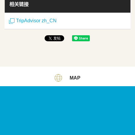
相关链接
TripAdvisor zh_CN
MAP