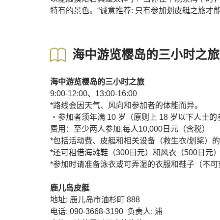
特有的景色。“诚意推荐: 只有参加划皮艇之旅才
海中游览樱岛的三小时之旅
海中游览樱岛的三小时之旅
9:00-12:00、13:00-16:00
*路线会因天气、风向和参加者的体能而异。
・参加者须年满 10 岁（原则上 18 岁以下人
费用：至少两人参加,每人10,000日元（含税）
*包括活动费、皮艇和相关设备（救生衣/划桨）
*还可租借海滩鞋（300日元）和风衣（500日元
*参加时请准备泳衣或可弄湿的衣服和鞋子（不可
鹿儿岛皮艇
地址: 鹿儿岛市油杉町 888
电话: 090-3668-3190 负责人: 浦