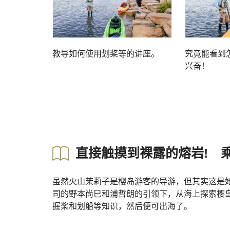
教导如何使用划桨等的讲座。
究竟能看到
兴奋！
直接触摸到裸露的熔岩! 
虽然火山茉莉子是樱岛游客的导游，但其实这是
司的野本尚巳和浦哲朗的引领下，从海上探索樱
握桨和划船等知识，然后便可出海了。