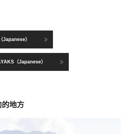
es（Japanese）
AYAKS（Japanese）
向的地方