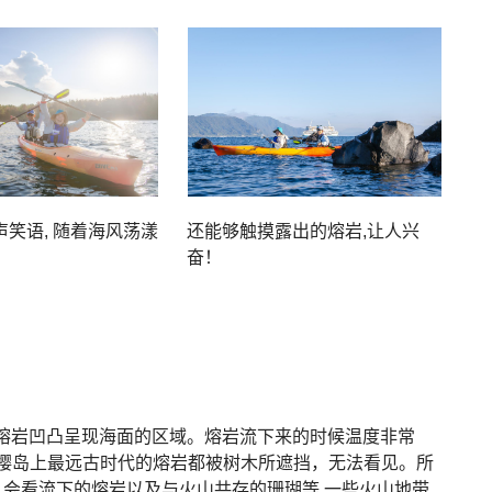
笑语, 随着海风荡漾
还能够触摸露出的熔岩,让人兴
奋！
个熔岩凹凸呈现海面的区域。熔岩流下来的时候温度非常
“樱岛上最远古时代的熔岩都被树木所遮挡，无法看见。所
，会看流下的熔岩以及与火山共存的珊瑚等,一些火山地带