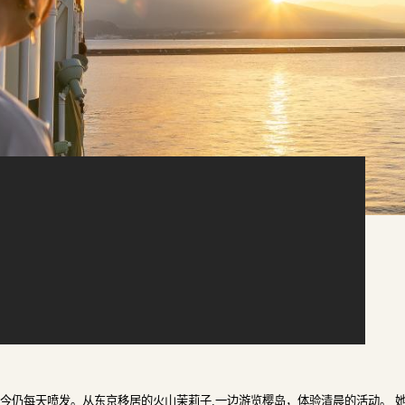
，至今仍每天喷发。从东京移居的火山茉莉子,一边游览樱岛，体验清晨的活动。 