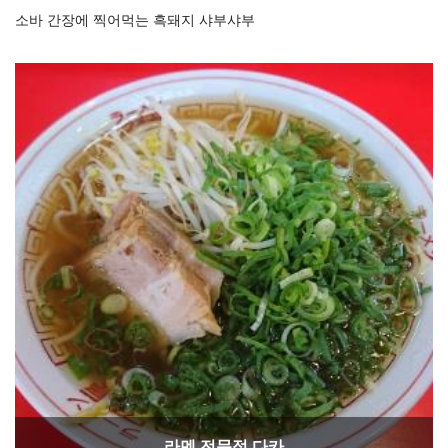
소바 간장에 찍어먹는 흑돼지 샤부샤부
라멘 전문점 다카