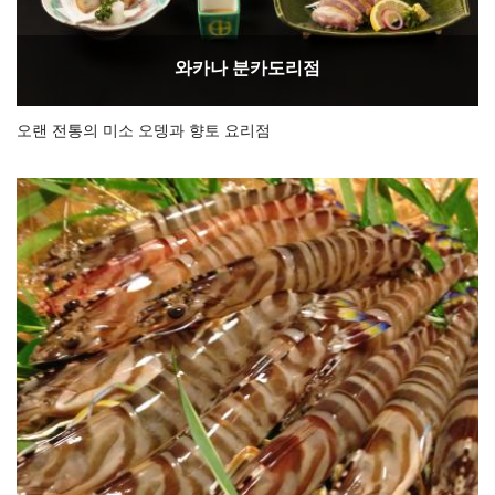
와카나 분카도리점
오랜 전통의 미소 오뎅과 향토 요리점