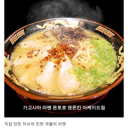
가고시마 라멘 돈토로 덴몬칸 아케이드점
직접 만든 차슈와 진한 국물의 라멘