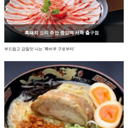
흑돼지 요리 쥬안 중앙역 서쪽 출구점
부드럽고 감칠맛 나는 '록바쿠 구로부타'