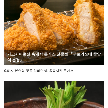
가고시마현산 흑돼지 돈가스 전문점 「구로가쓰테 중앙
역 본점」
흑돼지 본연의 맛을 살리면서, 응축시킨 돈가스