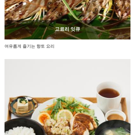
고료리 잇큐
여유롭게 즐기는 향토 요리