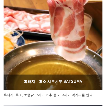
흑돼지・흑소 샤부샤부 SATSUMA
흑돼지, 흑소, 토종닭 그리고 쇼추 등 가고시마 먹거리를 만끽