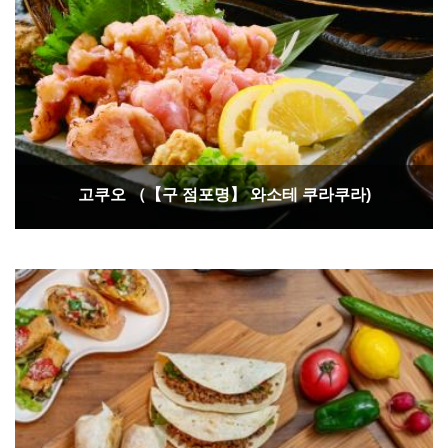
고쿠오 （【구 점포명】 와소테 쿠라쿠라)