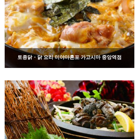
토종닭・닭 요리 미야마혼포 가고시마 중앙역점