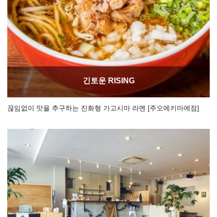
긴토운 RISING
끊임없이 맛을 추구하는 진화형 가고시마 라멘 [주오에키마에점]