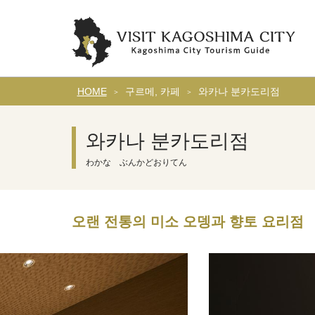
HOME
구르메, 카페
와카나 분카도리점
와카나 분카도리점
わかな ぶんかどおりてん
오랜 전통의 미소 오뎅과 향토 요리점