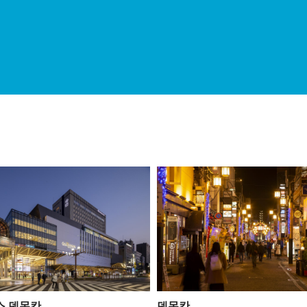
스 덴몬칸
덴몬칸