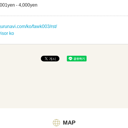
,001yen - 4,000yen
/gurunavi.com/ko/fawk003/rst/
isor ko
MAP