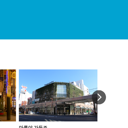
마루야 가든즈
자비에르 가고