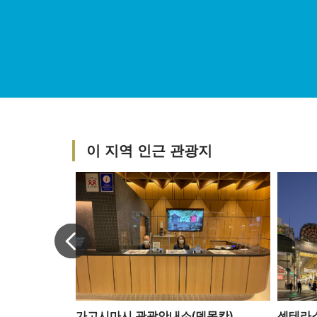
이 지역 인근 관광지
가고시마시 관광안내소(덴몬칸)
센테라