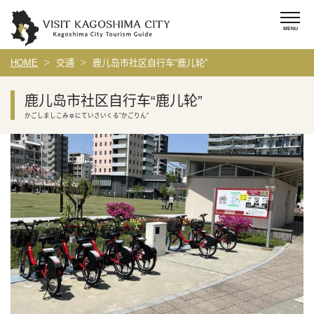
HOME
交通
鹿儿岛市社区自行车“鹿儿轮”
鹿儿岛市社区自行车“鹿儿轮”
かごしましこみゅにていさいくる”かごりん”