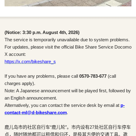
(Notice: 3:30 p.m. August 4th, 2026)
The service is temporarily unavailable due to system problems.
For updates, please visit the official Bike Share Service Docomo
X account:
https://x.com/bikeshare_s
If you have any problems, please call
0570-783-677
(call
charges apply).
Note: A Japanese announcement will be played first, followed by
an English announcement.
Alternatively, you can contact the service desk by email at
p-
contact-ml@d-bikeshare.com
.
鹿儿岛市的社区自行车“鹿儿轮”。市内设有27处社区自行车停车
点，随时随地都可以租借和归还，是极其方便的交通工具。邀