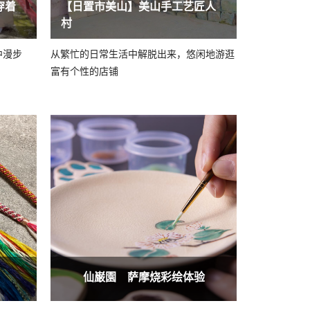
穿着
【日置市美山】美山手工艺匠人
村
中漫步
从繁忙的日常生活中解脱出来，悠闲地游逛
富有个性的店铺
仙巌園 萨摩烧彩绘体验