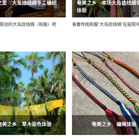
之里 大岛捻线绸手工编织
奄美之乡 本场大岛捻线绸
体验
原创的大岛捻线绸（和服）吧
身着传统和服“大岛捻线绸”在庭院
奄美之乡 草木染色体验
奄美之乡 编绳体验