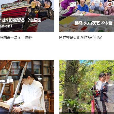
体验&拍照留念（仙巌園
樱岛 火山灰艺术体验
an-en）
庭园来一次武士体验
制作樱岛火山灰作品带回家