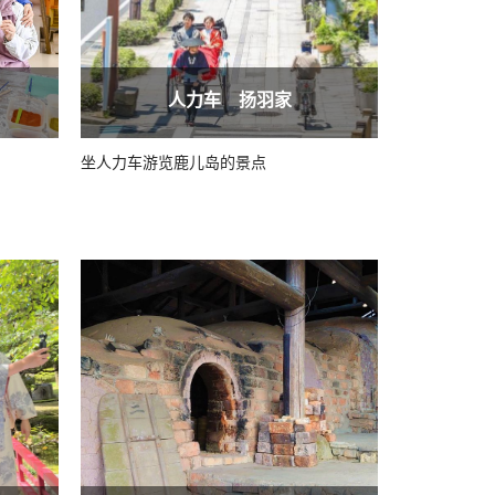
人力车 扬羽家
坐人力车游览鹿儿岛的景点