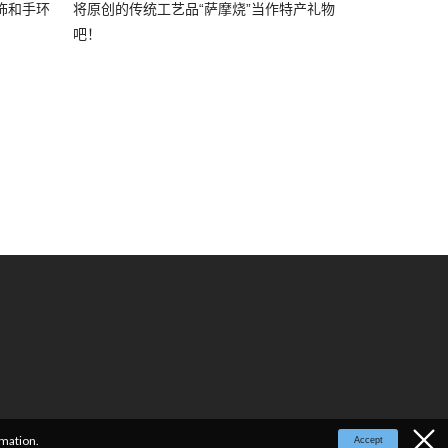
饰和手环
将原创的传统工艺品“萨摩烧”当作特产礼物
吧！
mation.
Accept