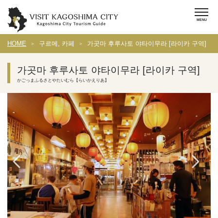
HOME
구르메, 카페
가곳마 후루사토 야타이무라 [라이카 구역]
가곳마 후루사토 야타이무라 [라이카 구역]
かごっまふるさとやたいむら【らいかえりあ】