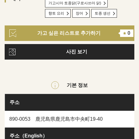
가고시마 토종닭(구로사쓰마 닭)
향토 요리
장어
토종 생선
가고 싶은 리스트로 추가하기
0
사진 보기
기본 정보
주소
890-0053 鹿児島県鹿児島市中央町19-40
주소（English）