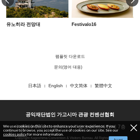
런
유노히라 전망대
Festivalo16
팸플릿 다운로드
문의(영어 대응)
日本語
English
中文简体
繁體中文
공익재단법인 가고시마 관광 컨벤션협회
We use cookies on this site to enhance your user experience. If you
우편890-0053 가고시마시 주오초 10번지 캰세 7층
continue to browse, you accept the use of cookies on our site. See our
cookies policy
for more information.
Copyright Kagoshima Convention & Visitors Bureau. All Rights Reserved.
Accept