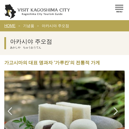
HOME
기념품
아카시야 주오점
아카시야 주오점
あかしや ちゅうおうてん
가고시마의 대표 명과자 '가루칸'의 전통적 가게