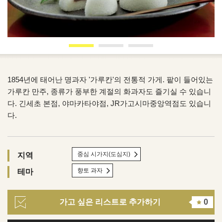
1854년에 태어난 명과자 '가루칸'의 전통적 가게. 팥이 들어있는
가루칸 만주, 종류가 풍부한 계절의 화과자도 즐기실 수 있습니
다. 긴세초 본점, 야마카타야점, JR가고시마중앙역점도 있습니
다.
중심 시가지(도심지)
지역
향토 과자
테마
가고 싶은 리스트로 추가하기
0