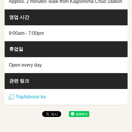
Approx. 2 minutes’ walk from Kagoshima Chuo Station
영업 시간
9:00am - 7:00pm
휴업일
Open every day
관련 링크
TripAdvisor ko