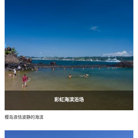
彩虹海滨浴场
樱岛浪恬波静的海滨