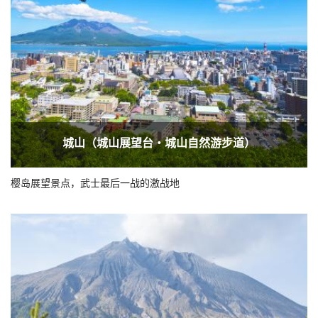
城山（城山展望台・城山自然游步道）
樱岛展望景点，武士最后一战的激战地