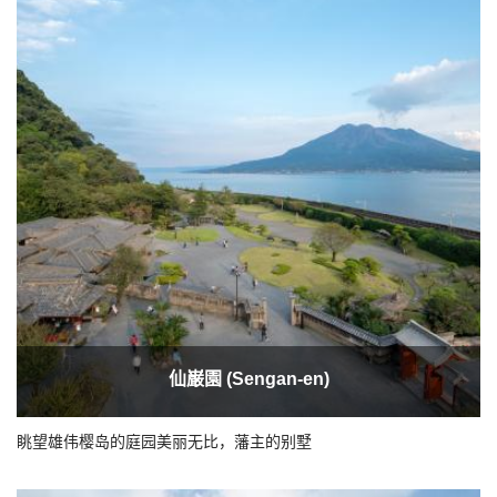
仙巌園 (Sengan-en)
眺望雄伟樱岛的庭园美丽无比，藩主的别墅