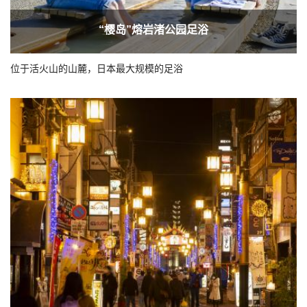
“樱岛”熔岩渚公园足浴
位于活火山的山麓，日本最大规模的足浴