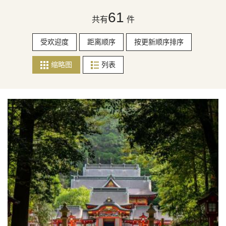
61
共有
件
受欢迎度
距离顺序
按更新顺序排序
缩略图
列表