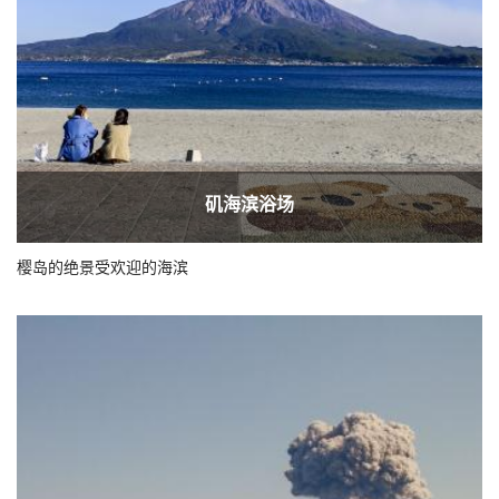
矶海滨浴场
樱岛的绝景受欢迎的海滨