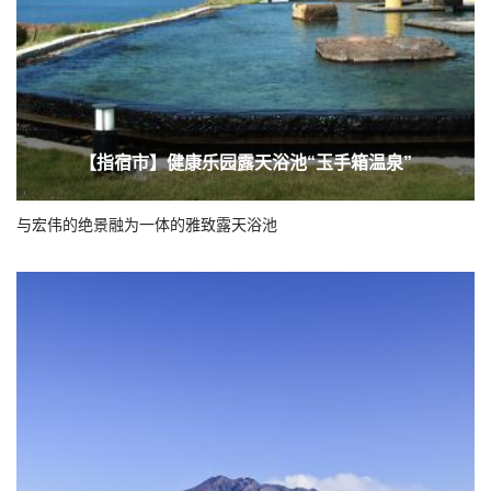
【指宿市】健康乐园露天浴池“玉手箱温泉”
与宏伟的绝景融为一体的雅致露天浴池