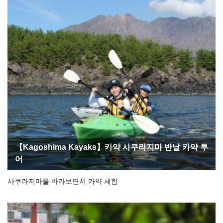
【Kagoshima Kayaks】카약 사쿠라지마 반날 카약 투
어
사쿠라지마를 바라보면서 카약 체험