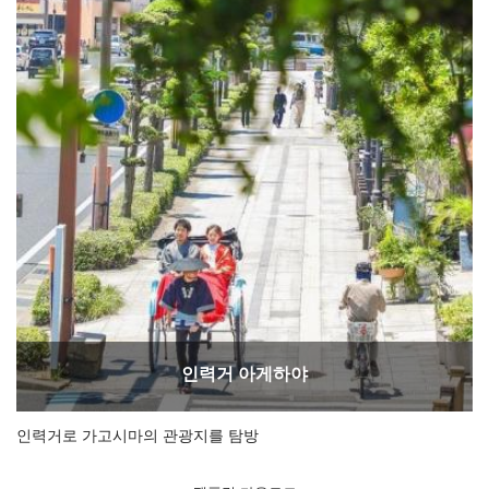
인력거 아게하야
인력거로 가고시마의 관광지를 탐방