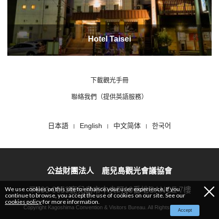
Hotel Taisei
下載觀光手冊
聯絡我們（提供英語服務）
日本語
English
中文简体
한국어
公益財團法人 鹿兒島觀光會議協會
We use cookies on this site to enhance your user experience. If you
〒890-0053鹿兒島市中央町10番地CANCE 7樓
continue to browse, you accept the use of cookies on our site. See our
cookies policy
for more information.
Copyright Kagoshima Convention & Visitors Bureau. All Rights Reserved.
Accept