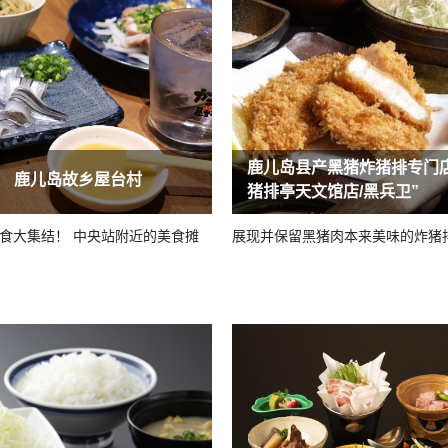
鹿儿岛县产黑猪炸猪排专门店
鹿儿岛故乡屋台村
猪排亭天文馆店/黑兵卫”
食大集结！ 中央站附近的美食摊
展现并保留黑猪肉本来美味的炸猪