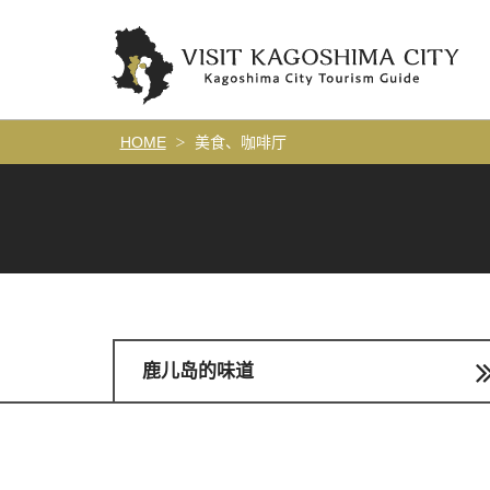
HOME
美食、咖啡厅
鹿儿岛的味道