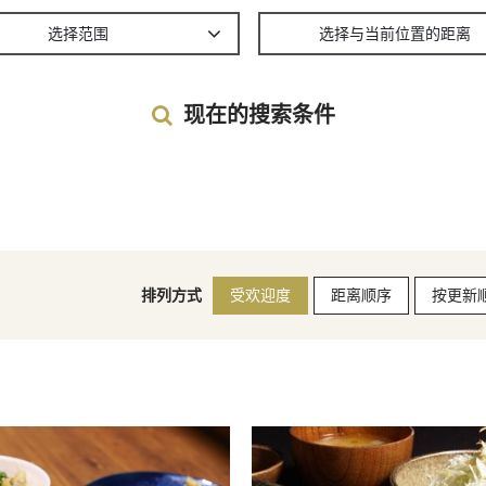
选择范围
选择与当前位置的距离
现在的搜索条件
排列方式
受欢迎度
距离顺序
按更新