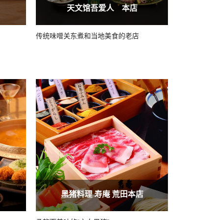
天文馆吾爱人 本店
传统味噌关东煮和当地美食的老店
黑猪料理 寿庵 荒田本店