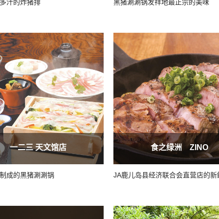
多汁的炸猪排
黑猪涮涮锅发祥地最正宗的美味
一二三 天文馆店
食之绿洲 ZINO
制成的黑猪涮涮锅
JA鹿儿岛县经济联合会直营店的新