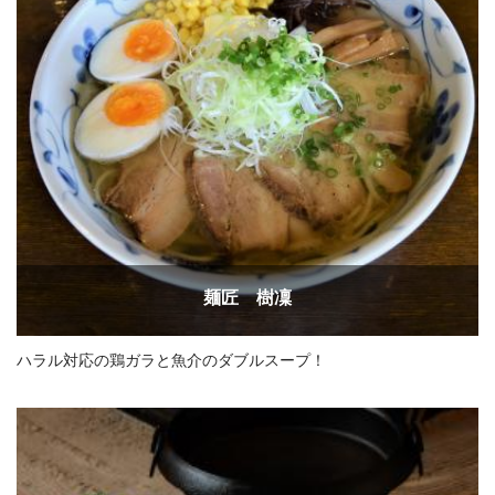
麺匠 樹凜
ハラル対応の鶏ガラと魚介のダブルスープ！