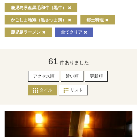
鹿児島県産黒毛和牛（黒牛）
かごしま地鶏（黒さつま鶏）
郷土料理
鹿児島ラーメン
全てクリア
61
件ありました
アクセス順
近い順
更新順
タイル
リスト