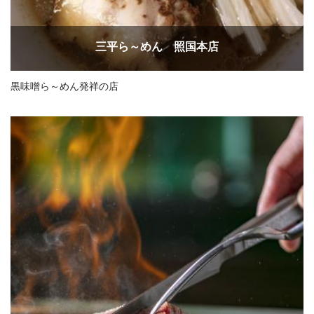
三平ら～めん 照国本店
黒味噌ら～めん発祥の店