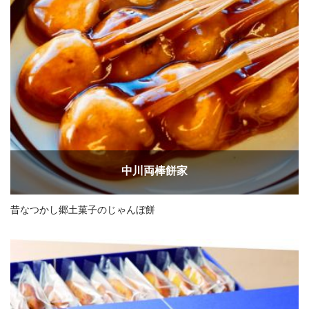
中川両棒餅家
昔なつかし郷土菓子のじゃんぼ餅