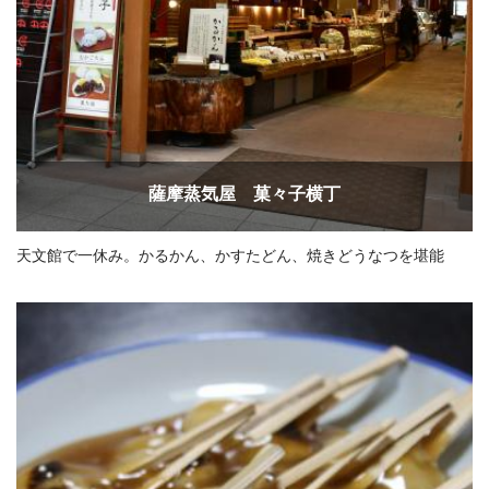
薩摩蒸気屋 菓々子横丁
天文館で一休み。かるかん、かすたどん、焼きどうなつを堪能