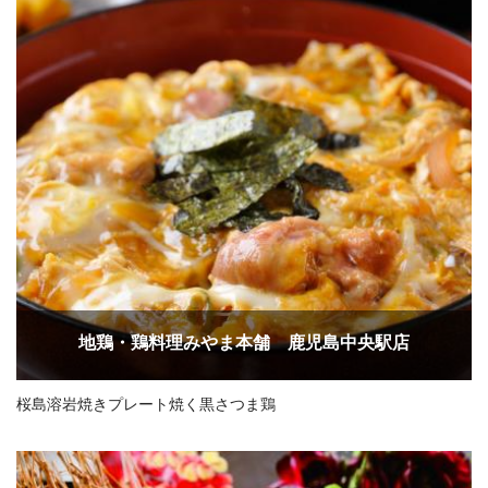
地鶏・鶏料理みやま本舗 鹿児島中央駅店
桜島溶岩焼きプレート焼く黒さつま鶏