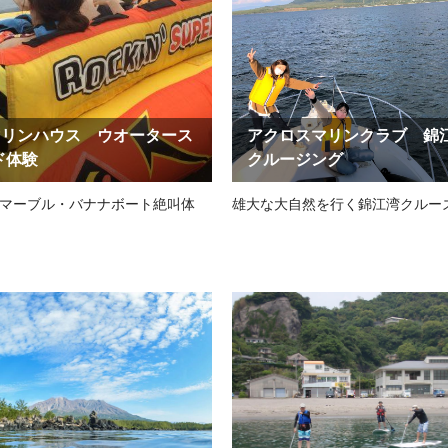
Oマリンハウス ウオータース
アクロスマリンクラブ 錦
ド体験
クルージング
マーブル・バナナボート絶叫体
雄大な大自然を行く錦江湾クルー