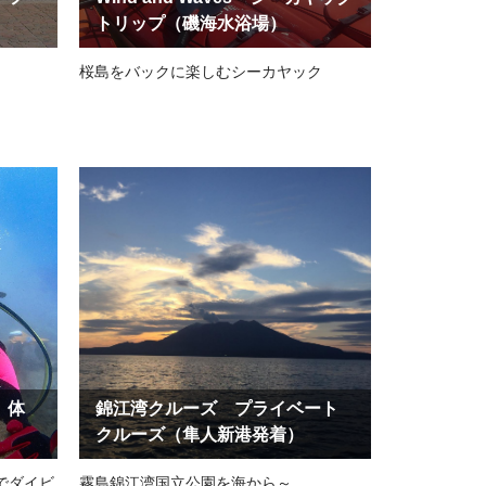
トリップ（磯海水浴場）
桜島をバックに楽しむシーカヤック
 体
錦江湾クルーズ プライベート
クルーズ（隼人新港発着）
でダイビ
霧島錦江湾国立公園を海から～