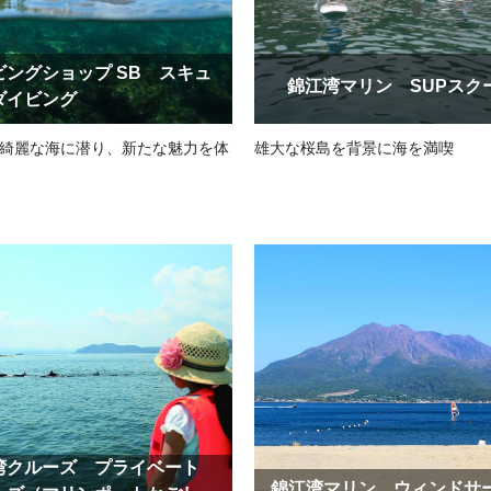
ビングショップ SB スキュ
錦江湾マリン SUPスク
ダイビング
綺麗な海に潜り、新たな魅力を体
雄大な桜島を背景に海を満喫
湾クルーズ プライベート
錦江湾マリン ウィンドサ