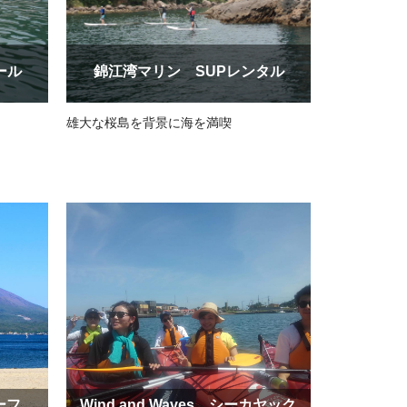
ール
錦江湾マリン SUPレンタル
雄大な桜島を背景に海を満喫
ーフ
Wind and Waves シーカヤック