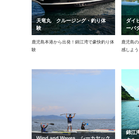
天竜丸 クルージング・釣り体
ダイ
験
ーバ
鹿児島本港から出発！錦江湾で豪快釣り体
鹿児島の
験
感しよう
錦江
Wind and Waves シーカヤック