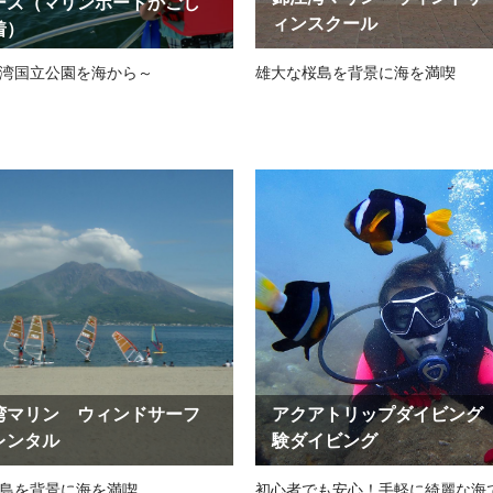
ーズ（マリンポートかごし
ィンスクール
着）
湾国立公園を海から～
雄大な桜島を背景に海を満喫
湾マリン ウィンドサーフ
アクアトリップダイビング
レンタル
験ダイビング
島を背景に海を満喫
初心者でも安心！手軽に綺麗な海