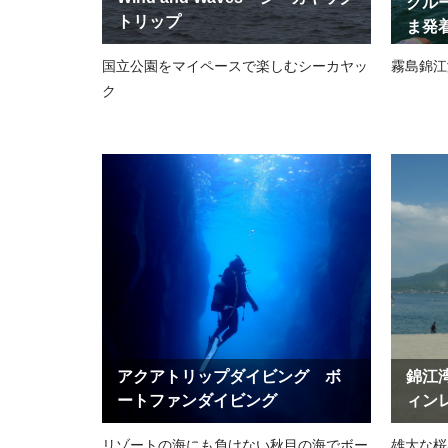
クル
トリップ
ま発
国立公園をマイペースで楽しむシーカヤッ
霧島錦江
ク
アクアトリップダイビング ボ
錦江
ートファンダイビング
ィン
リゾートの海にも負けない秋目の海でボー
雄大な桜